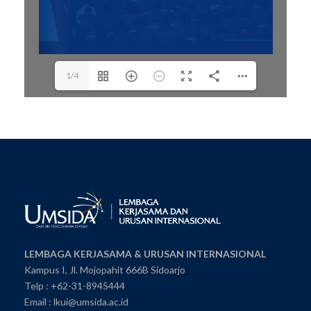
1/4
LEMBAGA KERJASAMA & URUSAN INTERNASIONAL
Kampus I, Jl. Mojopahit 666B Sidoarjo
Telp : +62-31-8945444
Email : lkui@umsida.ac.id