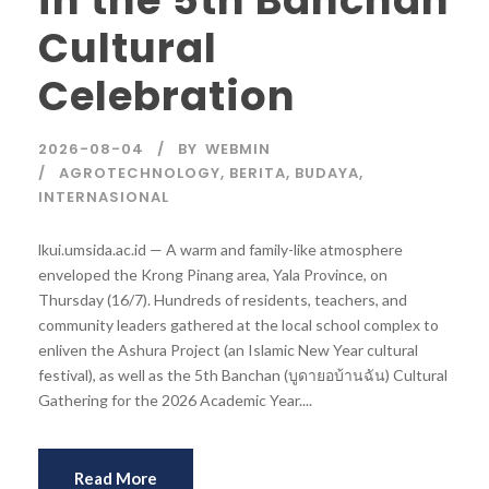
in the 5th Banchan
Cultural
Celebration
2026-08-04
BY
WEBMIN
AGROTECHNOLOGY
,
BERITA
,
BUDAYA
,
INTERNASIONAL
lkui.umsida.ac.id — A warm and family-like atmosphere
enveloped the Krong Pinang area, Yala Province, on
Thursday (16/7). Hundreds of residents, teachers, and
community leaders gathered at the local school complex to
enliven the Ashura Project (an Islamic New Year cultural
festival), as well as the 5th Banchan (บูดายอบ้านฉัน) Cultural
Gathering for the 2026 Academic Year....
Read More