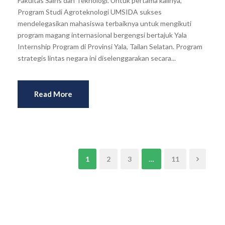
Fakultas Sains dan Teknologi. Untuk pertama kalinya,
Program Studi Agroteknologi UMSIDA sukses
mendelegasikan mahasiswa terbaiknya untuk mengikuti
program magang internasional bergengsi bertajuk Yala
Internship Program di Provinsi Yala, Tailan Selatan. Program
strategis lintas negara ini diselenggarakan secara...
Read More
1
2
3
…
11